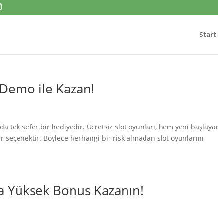
Start
Demo ile Kazan!
da tek sefer bir hediyedir. Ücretsiz slot oyunları, hem yeni başlaya
seçenektir. Böylece herhangi bir risk almadan slot oyunlarını
mla Yüksek Bonus Kazanın!